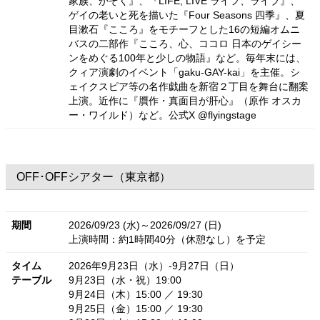
家族、かぞく』、『LIFE, LIVE ライフ、ライブ』、
ゲイの老いと死を描いた『Four Seasons 四季』、夏
目漱石『こころ』をモチーフとした16の短編オムニ
バスの二部作『こころ、心、ココロ 日本のゲイシー
ンをめぐる100年と少しの物語』など。毎年末には、
クィア演劇のイベント「gaku-GAY-kai」を主催。シ
ェイクスピア等の名作戯曲を新宿２丁目を舞台に翻案
上演。近作に『贋作・真面目が肝心』（原作 オスカ
ー・ワイルド）など。公式X @flyingstage
OFF･OFFシアター（東京都）
期間
2026/09/23 (水)～2026/09/27 (日)
上演時間：約1時間40分（休憩なし）を予定
タイム
2026年9月23日（水）‐9月27日（日）
テーブル
9月23日（水・祝）19:00
9月24日（木）15:00 ／ 19:30
9月25日（金）15:00 ／ 19:30