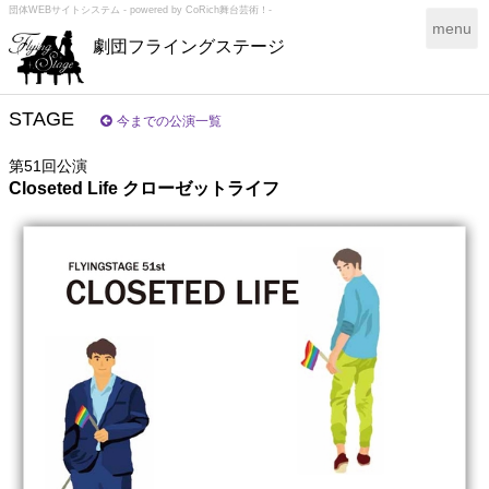
団体WEBサイトシステム - powered by
CoRich舞台芸術！-
T
menu
劇団フライングステージ
o
g
g
l
STAGE
今までの公演一覧
e
n
第51回公演
a
Closeted Life クローゼットライフ
v
i
g
a
t
i
o
n