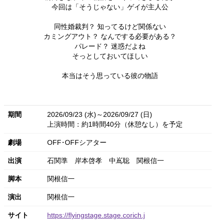
今回は「そうじゃない」ゲイが主人公
同性婚裁判？ 知ってるけど関係ない
カミングアウト？ なんでする必要がある？
パレード？ 迷惑だよね
そっとしておいてほしい
本当はそう思っている彼の物語
期間
2026/09/23 (水)～2026/09/27 (日)
上演時間：約1時間40分（休憩なし）を予定
劇場
OFF･OFFシアター
出演
石関準
岸本啓孝
中嶌聡
関根信一
脚本
関根信一
演出
関根信一
サイト
https://flyingstage.stage.corich.j