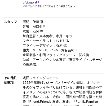
p/stage
※正式な公式情報は公式サイトでご確認ください。
スタッフ
照明：伊藤 馨
音響：樋口亜弓
衣裳：石関 準
舞台監督：岸本啓孝、水月アキラ
フライヤーイラスト：ぢるぢる
フライヤーデザイン：石原 燃
協力：M・M・P、CoRich舞台芸術！
企画製作：劇団フライングステージ 関根信一
助成：アーツカウンシル東京【東京ライブ・ステージ
応援助成】
その他注
劇団フライングステージ
意事項
1992年旗揚げのオープンリーゲイの劇団。オリジナ
ルのゲイプレイを作り続けている。題材も同性婚やマ
イノリティの老いについて等、現代の社会問題を解像
度高く描いている。近作に、同性婚の問題を扱った連
作『Friend,Friends 友達、友達』『Family,Familiar