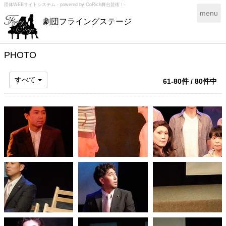
団体WEBサイトシステム - powered by
CoRich舞台芸術！-
T
menu
劇団フライングステージ
o
g
g
l
PHOTO
e
n
すべて
61-80件 / 80件中
a
v
i
g
a
t
i
o
n